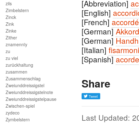
[Abbreviation]
ac
zils
Zimbelstern
[English]
accordi
Zinck
[French]
accord
Zink
[German]
Akkor
Zinke
Zither
[German]
Handh
znamennïy
[Italian]
fisarmon
zu
[Spanish]
acord
zu viel
zurückhaltung
zusammen
Zusammenschlag
Share
Zweiunddreissigstel
Zweiunddreissigstelnote
Zweiunddreissigstelpause
Zwischen-spiel
zydeco
Last Updated: 2
Zymbelstern