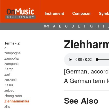
Instrument
Composer
Symbo
0-9
A
B
C
D
E
F
G
H
I
Ziehhar
Terms - Z
z
zampogna
zampoña
zamponia
Zarge
[German, accord
zart
A German term 
zarzuela
Zäsur
zeloso
zhong ruan
See Also
Ziehharmonika
zills