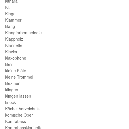
kithara
Kl.
Klage
Klammer
klang
Klangfarbenmelodie
Klappholz
Klarinette
Klavier
klaxophone
klein
kleine Flöte
kleine Trommel
klezmer
klingen
klingen lassen
knock
Köchel Verzeichnis
komische Oper
Kontrabass
Kontrabassklarinette