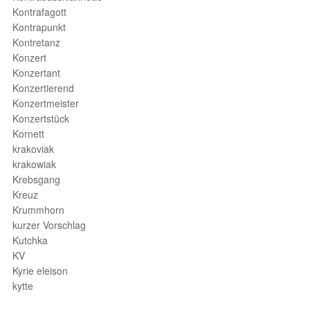
Kontrafagott
Kontrapunkt
Kontretanz
Konzert
Konzertant
Konzertierend
Konzertmeister
Konzertstück
Kornett
krakoviak
krakowiak
Krebsgang
Kreuz
Krummhorn
kurzer Vorschlag
Kutchka
KV
Kyrie eleison
kytte