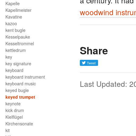
a century. It ha
Kapelle
woodwind instru
Kapellmeister
Kavatine
kazoo
kent bugle
Kesselpauke
Kesseltrommel
Share
kettledrum
key
key signature
keyboard
keyboard instrument
Last Updated: 2
keyboard music
keyed bugle
keyed trumpet
keynote
kick drum
Kielflügel
Kirchensonate
kit