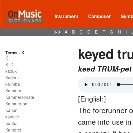
Instrument
Composer
Symbo
0-9
A
B
C
D
E
F
G
H
I
keyed tr
Terms - K
K
K. Dr.
keed TRUM-pet
kabuki
Kadenz
kalimba
Kammer
[English]
Kammersonate
Kammerton
The forerunner 
Kanon
kantele
came into use in
Kantor
Kantorei