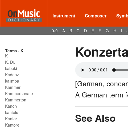
Instrument
Composer
Symbo
0-9
A
B
C
D
E
F
G
H
I
Konzerta
Terms - K
K
K. Dr.
kabuki
Kadenz
kalimba
[German, concer
Kammer
A German term 
Kammersonate
Kammerton
Kanon
kantele
See Also
Kantor
Kantorei