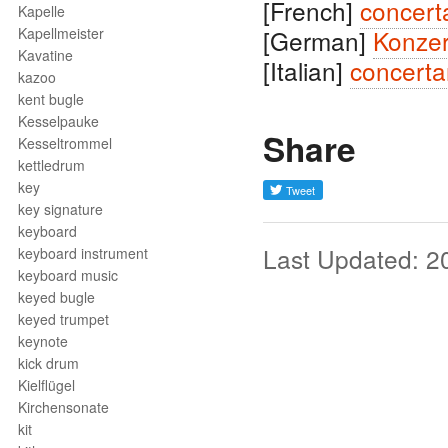
[French]
concert
Kapelle
Kapellmeister
[German]
Konzer
Kavatine
[Italian]
concerta
kazoo
kent bugle
Kesselpauke
Share
Kesseltrommel
kettledrum
key
key signature
keyboard
Last Updated: 2
keyboard instrument
keyboard music
keyed bugle
keyed trumpet
keynote
kick drum
Kielflügel
Kirchensonate
kit