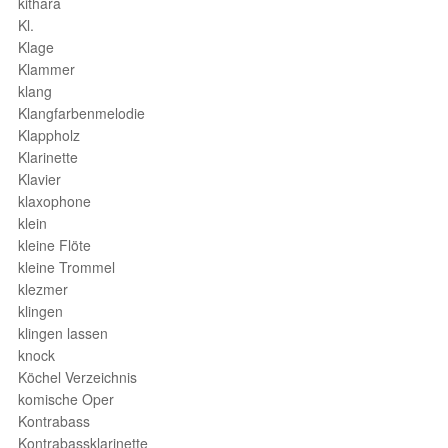
kithara
Kl.
Klage
Klammer
klang
Klangfarbenmelodie
Klappholz
Klarinette
Klavier
klaxophone
klein
kleine Flöte
kleine Trommel
klezmer
klingen
klingen lassen
knock
Köchel Verzeichnis
komische Oper
Kontrabass
Kontrabassklarinette