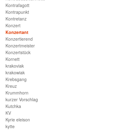
Kontrafagott
Kontrapunkt
Kontretanz
Konzert
Konzertant
Konzertierend
Konzertmeister
Konzertstück
Kornett
krakoviak
krakowiak
Krebsgang
Kreuz
Krummhorn
kurzer Vorschlag
Kutchka
KV
Kyrie eleison
kytte