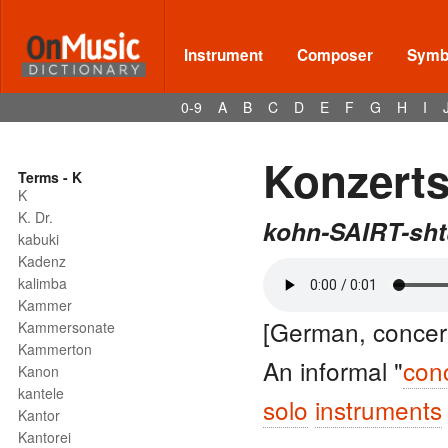
Instrument
Composer
Symbo
0-9
A
B
C
D
E
F
G
H
I
Konzerts
Terms - K
K
K. Dr.
kohn-SAIRT-sh
kabuki
Kadenz
kalimba
Kammer
[German, concert
Kammersonate
Kammerton
An informal "
con
Kanon
kantele
solo
instruments
Kantor
Kantorei