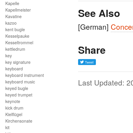
Kapelle
See Also
Kapellmeister
Kavatine
kazoo
[German]
Concer
kent bugle
Kesselpauke
Kesseltrommel
Share
kettledrum
key
key signature
keyboard
keyboard instrument
Last Updated: 2
keyboard music
keyed bugle
keyed trumpet
keynote
kick drum
Kielflügel
Kirchensonate
kit