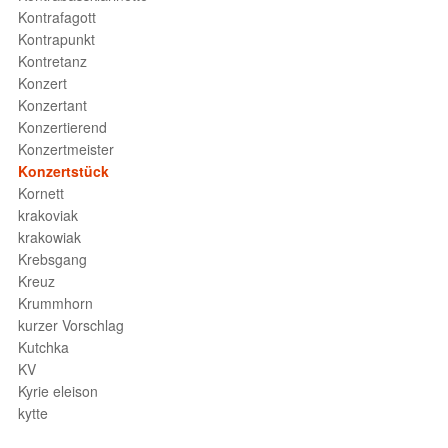
Kontrafagott
Kontrapunkt
Kontretanz
Konzert
Konzertant
Konzertierend
Konzertmeister
Konzertstück
Kornett
krakoviak
krakowiak
Krebsgang
Kreuz
Krummhorn
kurzer Vorschlag
Kutchka
KV
Kyrie eleison
kytte