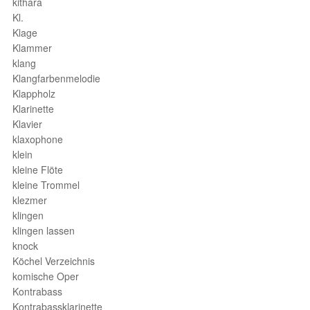
kithara
Kl.
Klage
Klammer
klang
Klangfarbenmelodie
Klappholz
Klarinette
Klavier
klaxophone
klein
kleine Flöte
kleine Trommel
klezmer
klingen
klingen lassen
knock
Köchel Verzeichnis
komische Oper
Kontrabass
Kontrabassklarinette