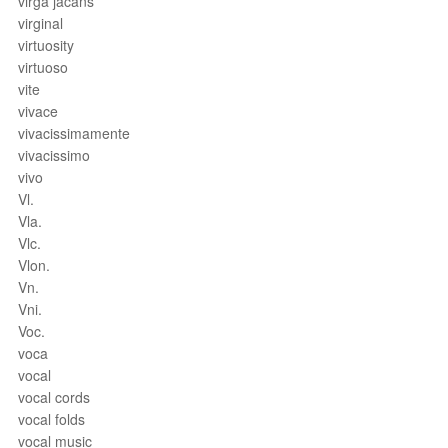
virga jacans
virginal
virtuosity
virtuoso
vite
vivace
vivacissimamente
vivacissimo
vivo
Vl.
Vla.
Vlc.
Vlon.
Vn.
Vni.
Voc.
voca
vocal
vocal cords
vocal folds
vocal music