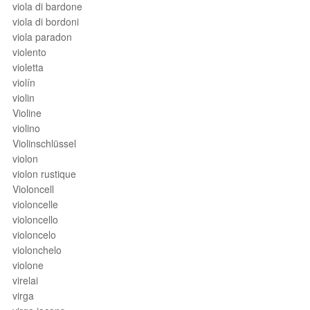
viola di bardone
viola di bordoni
viola paradon
violento
violetta
violín
violin
Violine
violino
Violinschlüssel
violon
violon rustique
Violoncell
violoncelle
violoncello
violoncelo
violonchelo
violone
virelai
virga