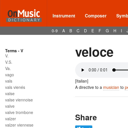
Instrument
Composer
Symbo
0-9
A
B
C
D
E
F
G
H
I
veloce
Terms - V
V.
V.S.
Va.
vago
vals
[Italian]
vals vienés
A directive to a
musician
to
p
valse
valse viennoise
valve
valve trombone
Share
valzer
valzer viennese