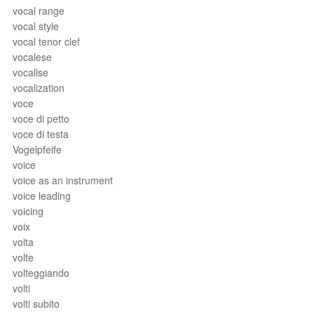
vocal range
vocal style
vocal tenor clef
vocalese
vocalise
vocalization
voce
voce di petto
voce di testa
Vogelpfeife
voice
voice as an instrument
voice leading
voicing
voix
volta
volte
volteggiando
volti
volti subito