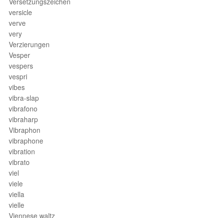
Versetzungszeichen
versicle
verve
very
Verzierungen
Vesper
vespers
vespri
vibes
vibra-slap
vibrafono
vibraharp
Vibraphon
vibraphone
vibration
vibrato
viel
viele
viella
vielle
Viennese waltz