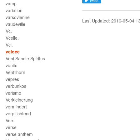
vamp
variation
varsovienne
Last Updated: 2016-05-04 1
vaudeville
Vc.
Vcelle.
Vcl.
veloce
Veni Sancte Spiritus
venite
Ventilhorn
vêpres
verbunkos
verismo
Verkleinerung
vermindert
verpflichtend
Vers
verse
verse anthem