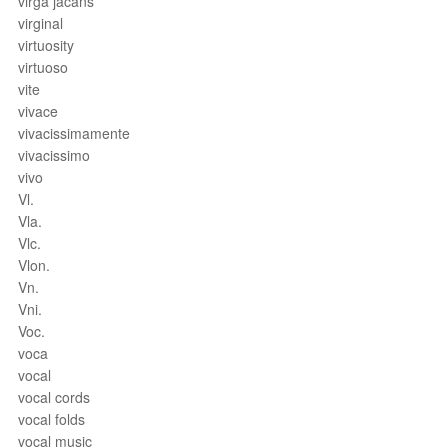
virga jacans
virginal
virtuosity
virtuoso
vite
vivace
vivacissimamente
vivacissimo
vivo
Vl.
Vla.
Vlc.
Vlon.
Vn.
Vni.
Voc.
voca
vocal
vocal cords
vocal folds
vocal music