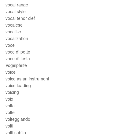
vocal range
vocal style
vocal tenor clef
vocalese
vocalise
vocalization
voce
voce di petto
voce di testa
Vogelpfeife
voice
voice as an instrument
voice leading
voicing
voix
volta
volte
volteggiando
volti
volti subito