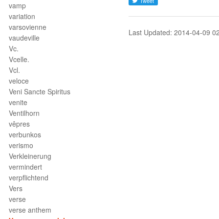
vamp
variation
varsovienne
Last Updated: 2014-04-09 0
vaudeville
Vc.
Vcelle.
Vcl.
veloce
Veni Sancte Spiritus
venite
Ventilhorn
vêpres
verbunkos
verismo
Verkleinerung
vermindert
verpflichtend
Vers
verse
verse anthem