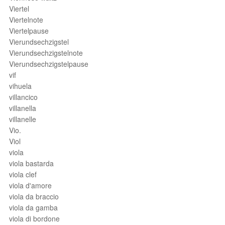
Viertel
Viertelnote
Viertelpause
Vierundsechzigstel
Vierundsechzigstelnote
Vierundsechzigstelpause
vif
vihuela
villancico
villanella
villanelle
Vio.
Viol
viola
viola bastarda
viola clef
viola d'amore
viola da braccio
viola da gamba
viola di bordone