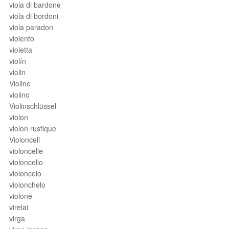
viola di bardone
viola di bordoni
viola paradon
violento
violetta
violín
violin
Violine
violino
Violinschlüssel
violon
violon rustique
Violoncell
violoncelle
violoncello
violoncelo
violonchelo
violone
virelai
virga