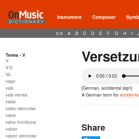
Instrument
Composer
Symbo
0-9
A
B
C
D
E
F
G
H
I
Versetz
Terms - V
V.
V.S.
Va.
vago
vals
[German, accidental sign]
vals vienés
A German term for
accidenta
valse
valse viennoise
valve
valve trombone
Share
valzer
valzer viennese