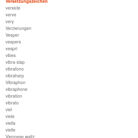
Versetzungszeichen
versicle
verve
very
Verzierungen
Vesper
vespers
vespri
vibes
vibra-slap
vibrafono
vibraharp
Vibraphon
vibraphone
vibration
vibrato
viel
viele
viella
vielle
Viennese waltz