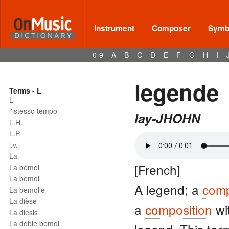
Instrument
Composer
Symbo
0-9
A
B
C
D
E
F
G
H
I
legende
Terms - L
L
l'istesso tempo
lay-JHOHN
L.H.
L.P.
l.v.
La
[French]
La bémol
La bemol
A legend; a
comp
La bemolle
La dièse
a
composition
wi
La diesis
La doble bemol