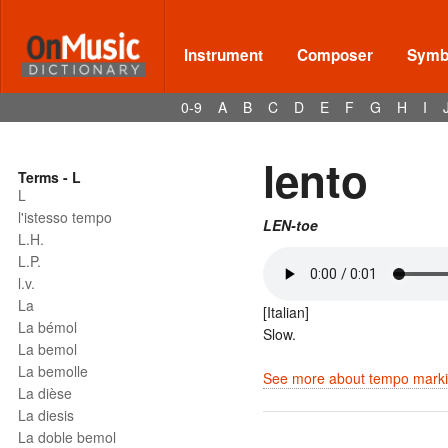
Instrument
Composer
Symbo
0-9
A
B
C
D
E
F
G
H
I
lento
Terms - L
L
l'istesso tempo
LEN-toe
L.H.
L.P.
l.v.
La
[Italian]
La bémol
Slow.
La bemol
La bemolle
See more about tempo markin
La dièse
La diesis
La doble bemol