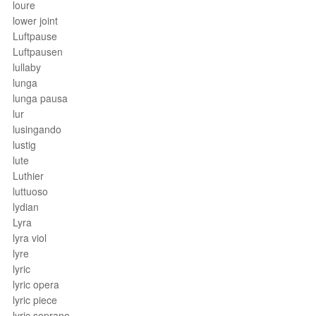
loure
lower joint
Luftpause
Luftpausen
lullaby
lunga
lunga pausa
lur
lusingando
lustig
lute
Luthier
luttuoso
lydian
Lyra
lyra viol
lyre
lyric
lyric opera
lyric piece
lyric soprano