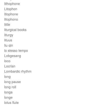
lithophone
Litophon
litophone
litophono
little
liturgical books
liturgy
lituus
liu qin
lo stesso tempo
Lobgesang
loco
Locrian
Lombardic rhythm
long
long pause
long roll
longa
longe
lotus flute