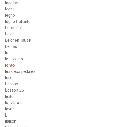
leggiero
legni
legno
legno frullante
Lehrstück
Leich
Leichen-musik
Leitmotif
lent
lentissimo
lento
les deux pedales
less
Lesson
Lesson 25
lesto
let vibrate
lever
Li
liaison