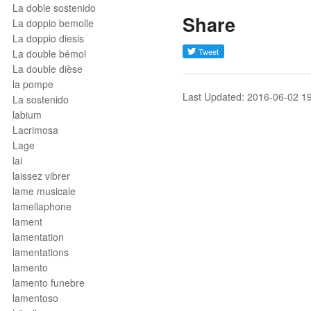
La doble sostenido
Share
La doppio bemolle
La doppio diesis
La double bémol
La double dièse
la pompe
Last Updated: 2016-06-02 1
La sostenido
labium
Lacrimosa
Lage
lai
laissez vibrer
lame musicale
lamellaphone
lament
lamentation
lamentations
lamento
lamento funebre
lamentoso