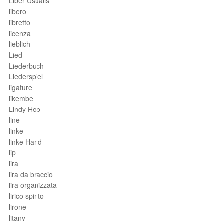
Liber Usualis
libero
libretto
licenza
lieblich
Lied
Liederbuch
Liederspiel
ligature
likembe
Lindy Hop
line
linke
linke Hand
lip
lira
lira da braccio
lira organizzata
lirico spinto
lirone
litany