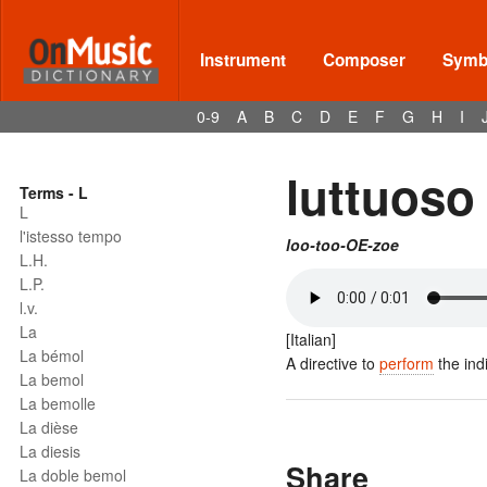
Instrument
Composer
Symbo
0-9
A
B
C
D
E
F
G
H
I
luttuoso
Terms - L
L
l'istesso tempo
loo-too-OE-zoe
L.H.
L.P.
l.v.
La
[Italian]
La bémol
A directive to
perform
the ind
La bemol
La bemolle
La dièse
La diesis
Share
La doble bemol