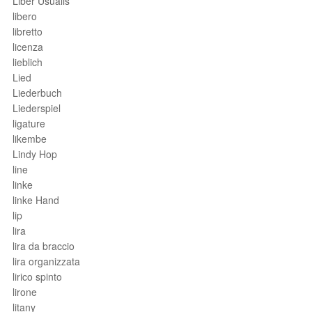
Liber Usualis
libero
libretto
licenza
lieblich
Lied
Liederbuch
Liederspiel
ligature
likembe
Lindy Hop
line
linke
linke Hand
lip
lira
lira da braccio
lira organizzata
lirico spinto
lirone
litany