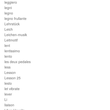
leggiero
legni
legno
legno frullante
Lehrstück
Leich
Leichen-musik
Leitmotif
lent
lentissimo
lento
les deux pedales
less
Lesson
Lesson 25
lesto
let vibrate
lever
Li
liaison