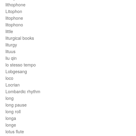
lithophone
Litophon
litophone
litophono
little
liturgical books
liturgy
lituus
liu qin
lo stesso tempo
Lobgesang
loco
Locrian
Lombardic rhythm
long
long pause
long roll
longa
longe
lotus flute