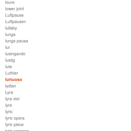
loure
lower joint
Luftpause
Luftpausen
lullaby
lunga
lunga pausa
lur
lusingando
lustig
lute
Luthier
luttuoso
lydian
Lyra
lyra viol
lyre
lyric
lyric opera
lyric piece
lyric soprano