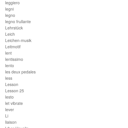
leggiero
legni
legno
legno frullante
Lehrstück
Leich
Leichen-musik
Leitmotif
lent
lentissimo
lento
les deux pedales
less
Lesson
Lesson 25
lesto
let vibrate
lever
Li
liaison