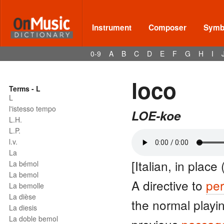
Instrument
Composer
Symbo
0-9
A
B
C
D
E
F
G
H
I
loco
Terms - L
L
l'istesso tempo
LOE-koe
L.H.
L.P.
l.v.
La
[Italian, in place 
La bémol
La bemol
A directive to
pe
La bemolle
La dièse
the normal playin
La diesis
La doble bemol