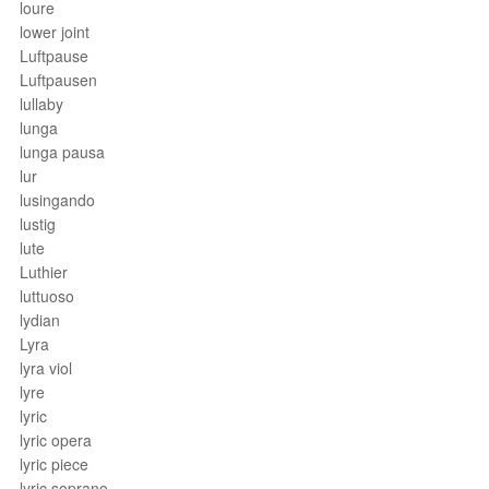
loure
lower joint
Luftpause
Luftpausen
lullaby
lunga
lunga pausa
lur
lusingando
lustig
lute
Luthier
luttuoso
lydian
Lyra
lyra viol
lyre
lyric
lyric opera
lyric piece
lyric soprano