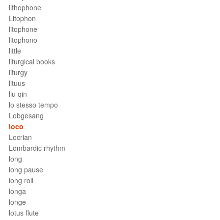
lithophone
Litophon
litophone
litophono
little
liturgical books
liturgy
lituus
liu qin
lo stesso tempo
Lobgesang
loco
Locrian
Lombardic rhythm
long
long pause
long roll
longa
longe
lotus flute