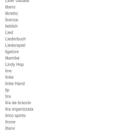
Liber Usualis
libero
libretto
licenza
lieblich
Lied
Liederbuch
Liederspiel
ligature
likembe
Lindy Hop
line
linke
linke Hand
lip
lira
lira da braccio
lira organizzata
lirico spinto
lirone
litany