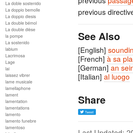
previous
passag
La doble sostenido
previous directi
La doppio bemolle
La doppio diesis
La double bémol
La double dièse
See Also
la pompe
La sostenido
[English]
soundin
labium
Lacrimosa
[French]
à sa pl
Lage
[German]
an sei
lai
[Italian]
al luogo
laissez vibrer
lame musicale
lamellaphone
lament
Share
lamentation
lamentations
lamento
lamento funebre
lamentoso
Last Updated: 2