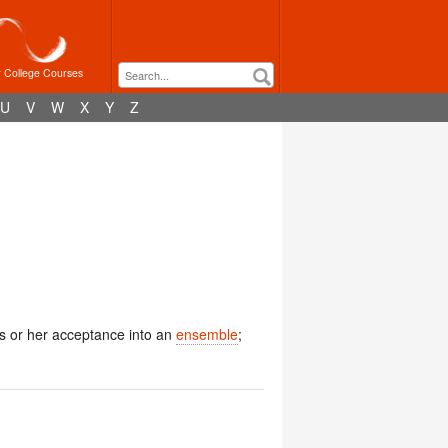
r College Courses
U
V
W
X
Y
Z
s or her acceptance into an
ensemble
;