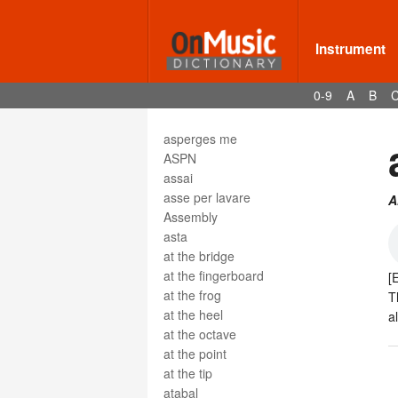
art song
articulation
artificial harmonics
Instrument
As
as above
0-9
A
B
ASCAP
Ases
asperges me
ASPN
assai
asse per lavare
A
Assembly
asta
at the bridge
at the fingerboard
[
at the frog
T
at the heel
a
at the octave
at the point
at the tip
atabal