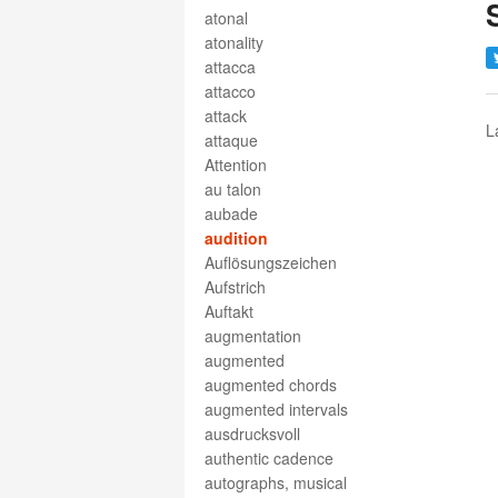
atonal
atonality
attacca
attacco
attack
L
attaque
Attention
au talon
aubade
audition
Auflösungszeichen
Aufstrich
Auftakt
augmentation
augmented
augmented chords
augmented intervals
ausdrucksvoll
authentic cadence
autographs, musical