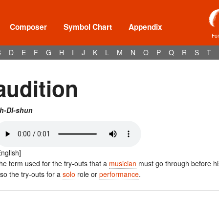
Composer
Symbol Chart
Appendix
Fo
C
D
E
F
G
H
I
J
K
L
M
N
O
P
Q
R
S
T
audition
h-DI-shun
English]
he term used for the try-outs that a
musician
must go through before hi
lso the try-outs for a
solo
role or
performance
.