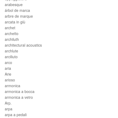
arabesque
árbol de marca
arbre de marque
arcata in giù
archet
archetto
archiluth
architectural acoustics
archlute
arciliuto
arco
aria
Arie
arioso
armonica
armonica a bocca
armonica a vetro
Arp.
arpa
arpa a pedali