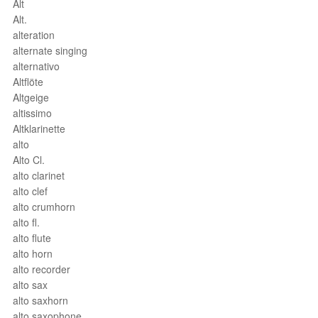
Alt
Alt.
alteration
alternate singing
alternativo
Altflöte
Altgeige
altissimo
Altklarinette
alto
Alto Cl.
alto clarinet
alto clef
alto crumhorn
alto fl.
alto flute
alto horn
alto recorder
alto sax
alto saxhorn
alto saxophone