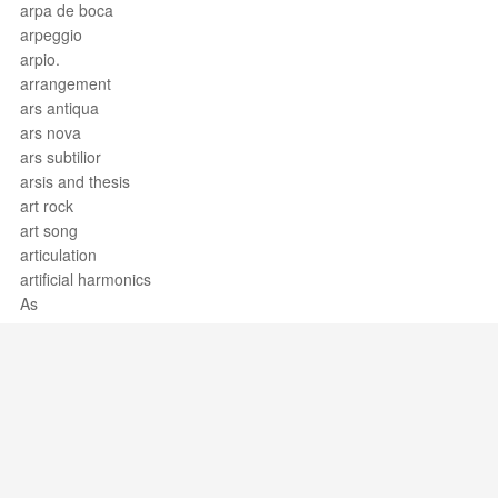
arpa de boca
arpeggio
arpio.
arrangement
ars antiqua
ars nova
ars subtilior
arsis and thesis
art rock
art song
articulation
artificial harmonics
As
as above
ASCAP
Ases
asperges me
ASPN
assai
asse per lavare
Support / Feedback
About Us