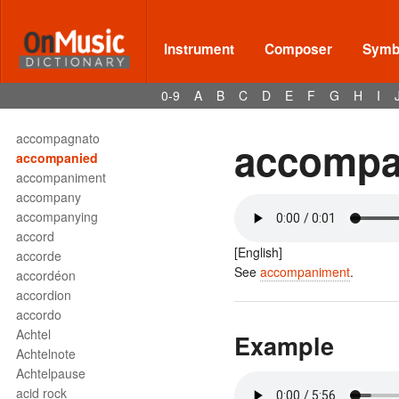
acciaccatura
accident
accidental
Instrument
Composer
Symbo
accidente
accolada
0-9
A
B
C
D
E
F
G
H
I
accolade
accompagnando
accompagnato
accompa
accompanied
accompaniment
accompany
accompanying
accord
[English]
accorde
See
accompaniment
.
accordéon
accordion
accordo
Achtel
Example
Achtelnote
Achtelpause
acid rock