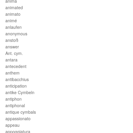
anima
animated
animato
animé
anlaufen
anonymous
anstoß
answer
Ant. cym.
antara
antecedent
anthem
antibacchius
anticipation
antike Cymbeln
antiphon
antiphonal
antique cymbals
appassionato
appeau
appoggiatura