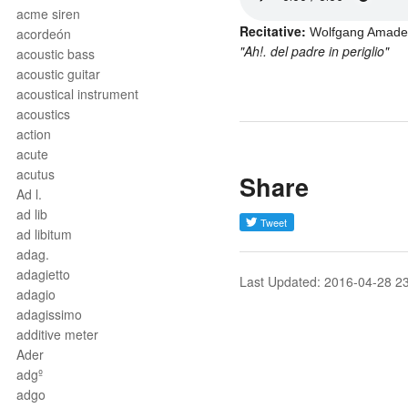
acme siren
Recitative:
acordeón
Wolfgang Amad
"Ah!. del padre in periglio"
acoustic bass
acoustic guitar
acoustical instrument
acoustics
action
acute
acutus
Share
Ad l.
ad lib
ad libitum
adag.
adagietto
Last Updated: 2016-04-28 2
adagio
adagissimo
additive meter
Ader
adgº
adgo