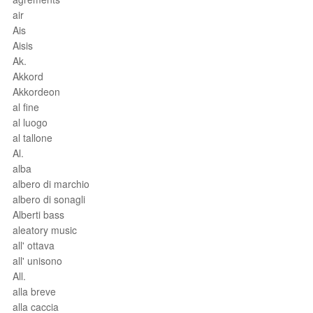
air
Ais
Aisis
Ak.
Akkord
Akkordeon
al fine
al luogo
al tallone
Al.
alba
albero di marchio
albero di sonagli
Alberti bass
aleatory music
all' ottava
all' unisono
All.
alla breve
alla caccia