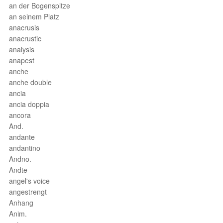
an der Bogenspitze
an seinem Platz
anacrusis
anacrustic
analysis
anapest
anche
anche double
ancia
ancia doppia
ancora
And.
andante
andantino
Andno.
Andte
angel's voice
angestrengt
Anhang
Anim.