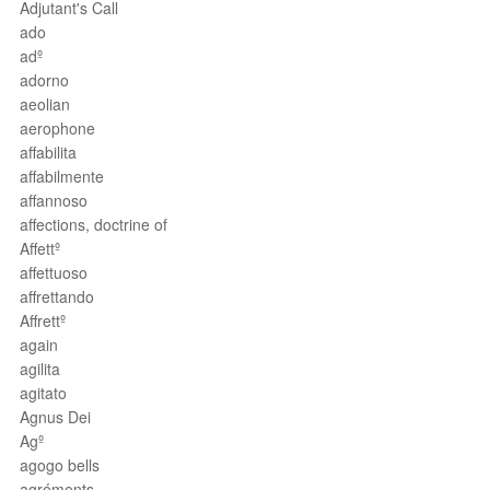
Adjutant's Call
ado
adº
adorno
aeolian
aerophone
affabilita
affabilmente
affannoso
affections, doctrine of
Affettº
affettuoso
affrettando
Affrettº
again
agilita
agitato
Agnus Dei
Agº
agogo bells
agréments