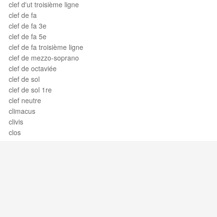
clef d'ut troisième ligne
clef de fa
clef de fa 3e
clef de fa 5e
clef de fa troisième ligne
clef de mezzo-soprano
clef de octaviée
clef de sol
clef de sol 1re
clef neutre
climacus
clivis
clos
close
close harmony
close position
closed roll
coda
coda uncinata
codetta
Support / Feedback
About Us