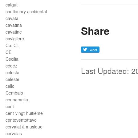
catgut
cautionary accidental
cavata
cavatina
Share
cavatine
cavigliere
Cb. Cl.
CE
Cecilia
cédez
Last Updated: 2
celesta
celeste
cello
Cembalo
cennamella
cent
cent-vingt-huitième
centoventottavo
cervalat à musique
cervelas