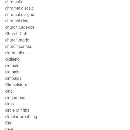
chromatic
chromatic scale
chromatic signs
chromaticism
church cadence
Church Call
church mode
church sonata
ciaramella
ciciliano
cimbali
cimbalo
cimbalos
Cimbelstern
cinelli
cinque pas
circa
circle of fifths
circular breathing
Cis
Cisis