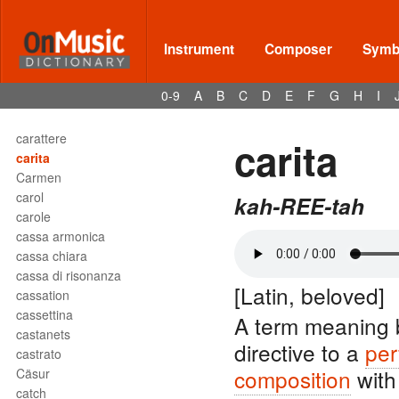
canzona
canzone
capo
Instrument
Composer
Symbo
capocchia
capotasto
0-9
A
B
C
D
E
F
G
H
I
cappella
capriccio
carattere
carita
carita
Carmen
carol
kah-REE-tah
carole
cassa armonica
cassa chiara
cassa di risonanza
[Latin, beloved]
cassation
cassettina
A term meaning
castanets
directive to a
per
castrato
composition
with
Cäsur
catch