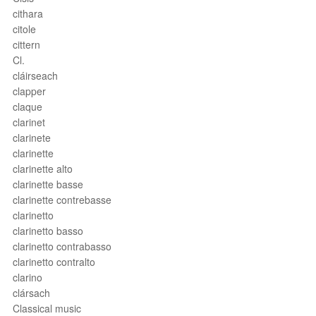
cithara
citole
cittern
Cl.
cláirseach
clapper
claque
clarinet
clarinete
clarinette
clarinette alto
clarinette basse
clarinette contrebasse
clarinetto
clarinetto basso
clarinetto contrabasso
clarinetto contralto
clarino
clársach
Classical music