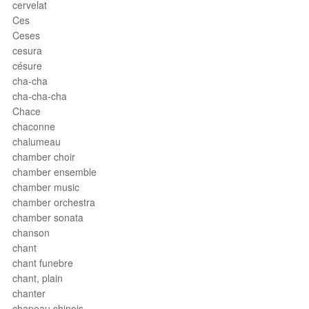
cervelat
Ces
Ceses
cesura
césure
cha-cha
cha-cha-cha
Chace
chaconne
chalumeau
chamber choir
chamber ensemble
chamber music
chamber orchestra
chamber sonata
chanson
chant
chant funebre
chant, plain
chanter
chapeau chinois