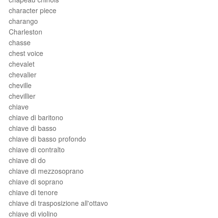
character piece
charango
Charleston
chasse
chest voice
chevalet
chevalier
cheville
chevillier
chiave
chiave di baritono
chiave di basso
chiave di basso profondo
chiave di contralto
chiave di do
chiave di mezzosoprano
chiave di soprano
chiave di tenore
chiave di trasposizione all'ottavo
chiave di violino