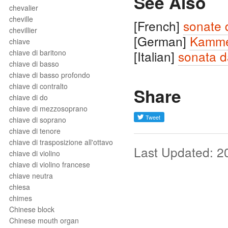
See Also
chevalier
cheville
[French]
sonate 
chevillier
[German]
Kamme
chiave
chiave di baritono
[Italian]
sonata 
chiave di basso
chiave di basso profondo
chiave di contralto
Share
chiave di do
chiave di mezzosoprano
chiave di soprano
chiave di tenore
chiave di trasposizione all'ottavo
Last Updated: 2
chiave di violino
chiave di violino francese
chiave neutra
chiesa
chimes
Chinese block
Chinese mouth organ