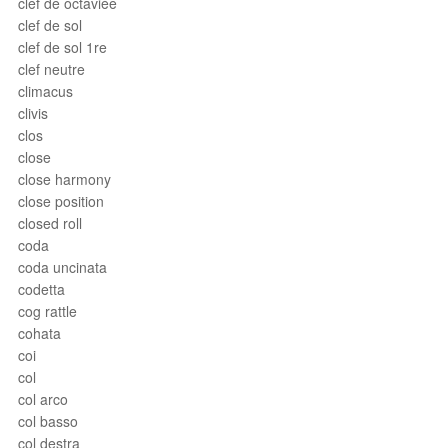
clef de octaviée
clef de sol
clef de sol 1re
clef neutre
climacus
clivis
clos
close
close harmony
close position
closed roll
coda
coda uncinata
codetta
cog rattle
cohata
coi
col
col arco
col basso
col destra