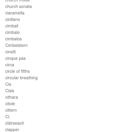
church sonata
ciaramella
ciciliano
cimbali
cimbalo
cimbalos
Cimbelstern
cinelli
cinque pas
circa
circle of fifths
circular breathing
Cis
Cisis
cithara
citole
cittern
Cl.
cláirseach
clapper