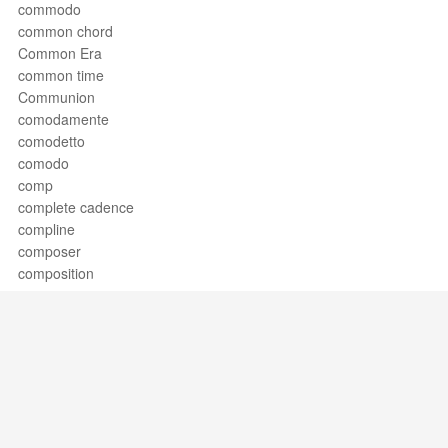
commodo
common chord
Common Era
common time
Communion
comodamente
comodetto
comodo
comp
complete cadence
compline
composer
composition
compound harmony
compound intervals
compound meter
compound time
con
con amore
con brio
Support / Feedback
About Us