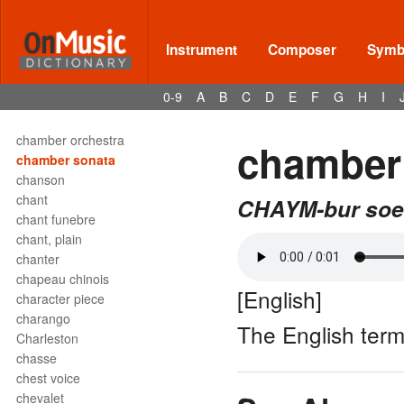
cha-cha-cha
Chace
chaconne
Instrument
Composer
Symbo
chalumeau
chamber choir
0-9
A
B
C
D
E
F
G
H
I
chamber ensemble
chamber music
chamber orchestra
chamber
chamber sonata
chanson
chant
CHAYM-bur soe
chant funebre
chant, plain
chanter
chapeau chinois
[English]
character piece
charango
The English term
Charleston
chasse
chest voice
chevalet