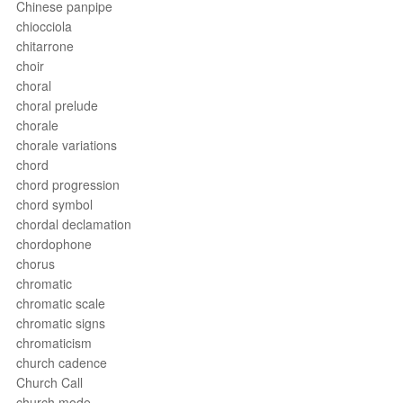
Chinese panpipe
chiocciola
chitarrone
choir
choral
choral prelude
chorale
chorale variations
chord
chord progression
chord symbol
chordal declamation
chordophone
chorus
chromatic
chromatic scale
chromatic signs
chromaticism
church cadence
Church Call
church mode