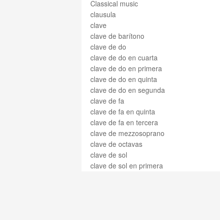
Classical music
clausula
clave
clave de barítono
clave de do
clave de do en cuarta
clave de do en primera
clave de do en quinta
clave de do en segunda
clave de fa
clave de fa en quinta
clave de fa en tercera
clave de mezzosoprano
clave de octavas
clave de sol
clave de sol en primera
clave de soprano
clave de tenor
clave de transposiciones de
octava
clave de violín francés