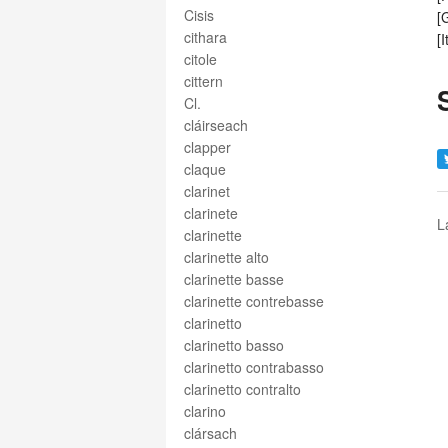
Cisis
[
cithara
[
citole
cittern
Cl.
cláirseach
clapper
claque
clarinet
clarinete
L
clarinette
clarinette alto
clarinette basse
clarinette contrebasse
clarinetto
clarinetto basso
clarinetto contrabasso
clarinetto contralto
clarino
clársach