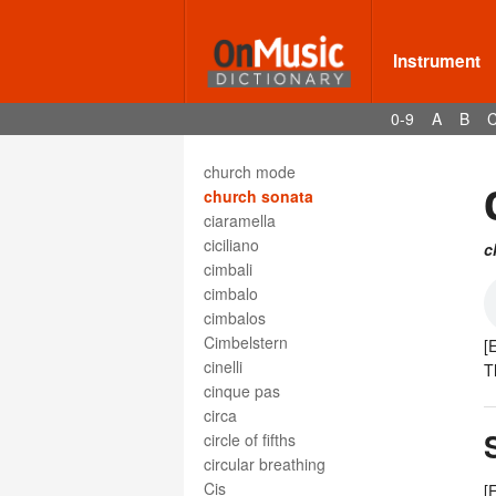
chorus
chromatic
chromatic scale
Instrument
chromatic signs
chromaticism
0-9
A
B
church cadence
Church Call
church mode
church sonata
ciaramella
ciciliano
c
cimbali
cimbalo
cimbalos
Cimbelstern
[
cinelli
T
cinque pas
circa
circle of fifths
circular breathing
Cis
[