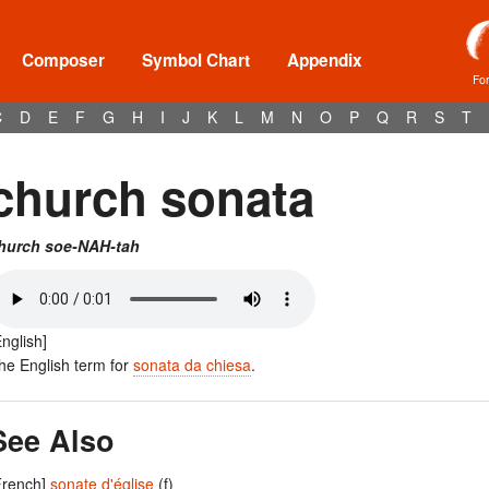
Composer
Symbol Chart
Appendix
Fo
C
D
E
F
G
H
I
J
K
L
M
N
O
P
Q
R
S
T
church sonata
hurch soe-NAH-tah
English]
he English term for
sonata da chiesa
.
See Also
French]
sonate d'église
(f)