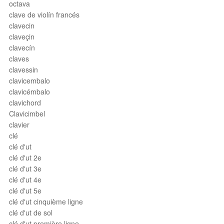
octava
clave de violín francés
clavecin
claveçin
clavecín
claves
clavessin
clavicembalo
clavicémbalo
clavichord
Clavicimbel
clavier
clé
clé d'ut
clé d'ut 2e
clé d'ut 3e
clé d'ut 4e
clé d'ut 5e
clé d'ut cinquième ligne
clé d'ut de sol
clé d'ut première ligne