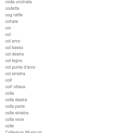
coda uncinata
codetta
cog rattle
cohata
coi
col
col arco
col basso
col destra
col legno
col punta d'arco
col sinistra
coll'
coll' ottava
colla
colla destra
colla parte
colla sinistra
colla voce
colle
Collegium Musicum