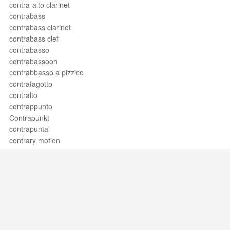
contra-alto clarinet
contrabass
contrabass clarinet
contrabass clef
contrabasso
contrabassoon
contrabbasso a pizzico
contrafagotto
contralto
contrappunto
Contrapunkt
contrapuntal
contrary motion
contrast
contre le chevalet
contre-basson
contrebasse
contrebasse jouée sans archet
contredance
contrepoint
Support / Feedback
About Us