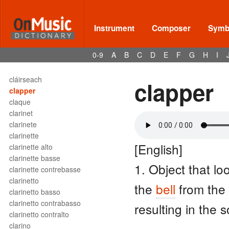
circular breathing
Cis
Cisis
Instrument
Composer
Symbo
cithara
citole
0-9
A
B
C
D
E
F
G
H
I
cittern
Cl.
cláirseach
clapper
clapper
claque
clarinet
clarinete
clarinette
[English]
clarinette alto
clarinette basse
1. Object that l
clarinette contrebasse
clarinetto
the
bell
from the
clarinetto basso
clarinetto contrabasso
resulting in the 
clarinetto contralto
clarino