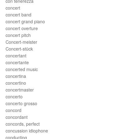
con tenerezza
concert
concert band
concert grand piano
concert overture
concert pitch
Concert-meister
Concert-stück
concertant
concertante
concerted music
concertina
concertino
concertmaster
concerto
concerto grosso
concord
concordant
concords, perfect
concussion idiophone
conducting