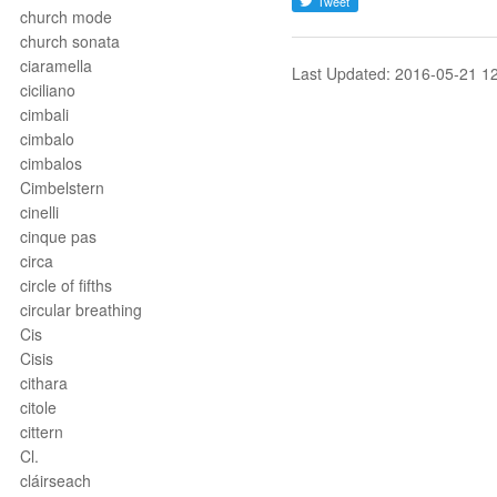
church mode
church sonata
ciaramella
Last Updated: 2016-05-21 1
ciciliano
cimbali
cimbalo
cimbalos
Cimbelstern
cinelli
cinque pas
circa
circle of fifths
circular breathing
Cis
Cisis
cithara
citole
cittern
Cl.
cláirseach