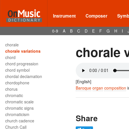
Chinese mouth organ
Chinese panpipe
chiocciola
Instrument
Composer
Symbo
chitarrone
choir
0-9
A
B
C
D
E
F
G
H
I
choral
choral prelude
chorale
chorale 
chorale variations
chord
chord progression
chord symbol
chordal declamation
[English]
chordophone
Baroque
organ
composition
i
chorus
chromatic
chromatic scale
chromatic signs
chromaticism
Share
church cadence
Church Call