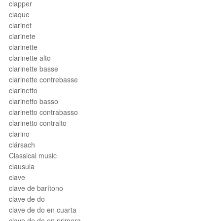
clapper
claque
clarinet
clarinete
clarinette
clarinette alto
clarinette basse
clarinette contrebasse
clarinetto
clarinetto basso
clarinetto contrabasso
clarinetto contralto
clarino
clársach
Classical music
clausula
clave
clave de barítono
clave de do
clave de do en cuarta
clave de do en primera