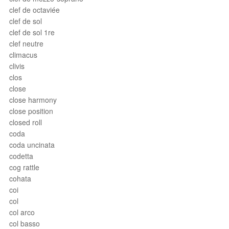
clef de octaviée
clef de sol
clef de sol 1re
clef neutre
climacus
clivis
clos
close
close harmony
close position
closed roll
coda
coda uncinata
codetta
cog rattle
cohata
coi
col
col arco
col basso