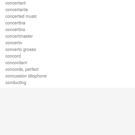
concertant
concertante
concerted music
concertina
concertino
concertmaster
concerto
concerto grosso
concord
concordant
concords, perfect
concussion idiophone
conducting
conducting patterns
conductor
conductus
conga
conical bore
conjunct
conjunct movement
Support / Feedback
About Us