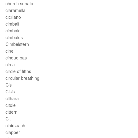
church sonata
ciaramella
ciciliano
cimbali
cimbalo
cimbalos
Cimbelstern
cinelli
cinque pas
circa
circle of fifths
circular breathing
Cis
Cisis
cithara
citole
cittern
Cl.
cláirseach
clapper