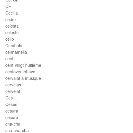
CE
Cecilia
cédez
celesta
celeste
cello
Cembalo
cennamella
cent
cent-vingt-huitième
centoventottavo
cervalat à musique
cervelas
cervelat
Ces
Ceses
cesura
césure
cha-cha
cha-cha-cha