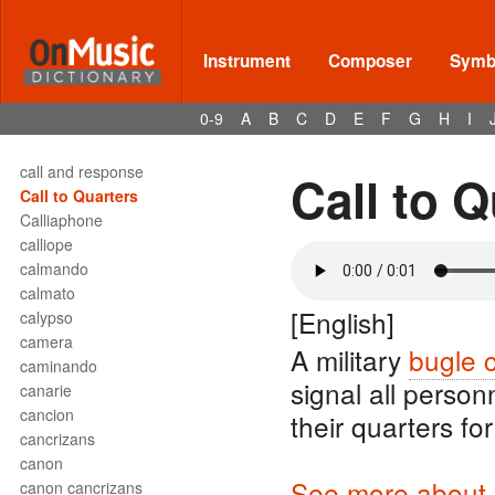
caisse claire
caisse de résonance
caja china
Instrument
Composer
Symbo
cakewalk
calando
0-9
A
B
C
D
E
F
G
H
I
calcando
calderón
call and response
Call to 
Call to Quarters
Calliaphone
calliope
calmando
calmato
[English]
calypso
camera
A military
bugle c
caminando
signal all person
canarie
cancion
their quarters for
cancrizans
canon
See more about s
canon cancrizans