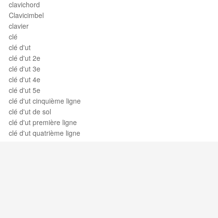
clavichord
Clavicimbel
clavier
clé
clé d'ut
clé d'ut 2e
clé d'ut 3e
clé d'ut 4e
clé d'ut 5e
clé d'ut cinquième ligne
clé d'ut de sol
clé d'ut première ligne
clé d'ut quatrième ligne
clé d'ut seconde ligne
clé d'ut troisième ligne
clé de fa 3e
clé de fa 5e
clé de fa quatrième ligne
clé de fa troisième ligne
clé de mezzo-soprano
Support / Feedback
About Us