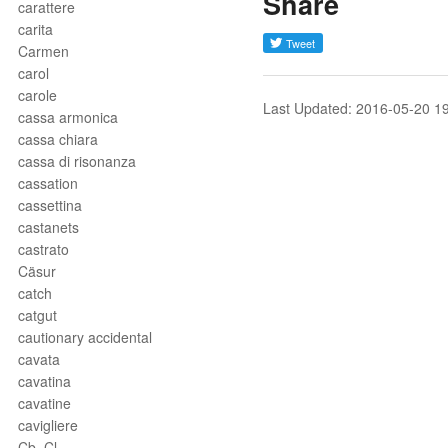
Share
carattere
carita
Carmen
carol
carole
Last Updated: 2016-05-20 1
cassa armonica
cassa chiara
cassa di risonanza
cassation
cassettina
castanets
castrato
Cäsur
catch
catgut
cautionary accidental
cavata
cavatina
cavatine
cavigliere
Cb. Cl.