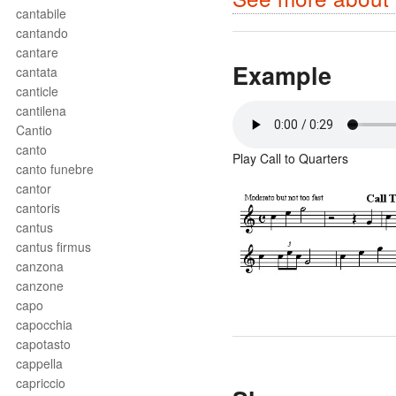
cantabile
cantando
cantare
Example
cantata
canticle
cantilena
Cantio
canto
Play Call to Quarters
canto funebre
cantor
cantoris
cantus
cantus firmus
canzona
canzone
capo
capocchia
capotasto
cappella
capriccio