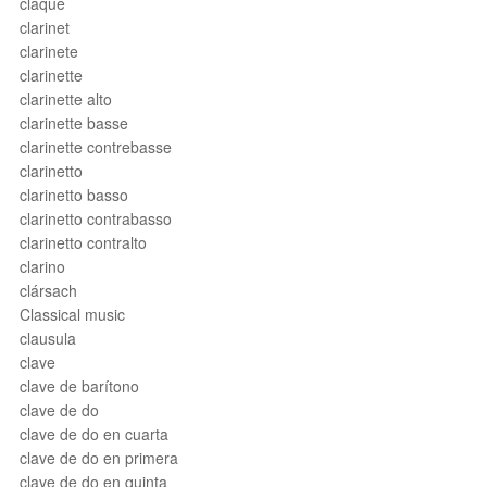
claque
clarinet
clarinete
clarinette
clarinette alto
clarinette basse
clarinette contrebasse
clarinetto
clarinetto basso
clarinetto contrabasso
clarinetto contralto
clarino
clársach
Classical music
clausula
clave
clave de barítono
clave de do
clave de do en cuarta
clave de do en primera
clave de do en quinta